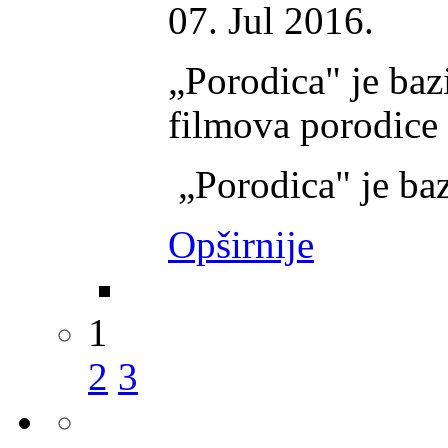
07. Jul 2016.
„Porodica" je baz
filmova porodice
„Porodica" je baz
Opširnije
1
2
3