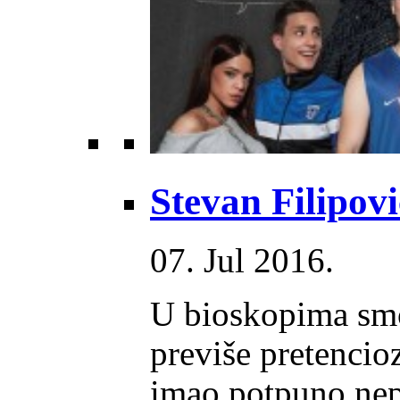
Stevan Filipovi
07. Jul 2016.
U bioskopima smo 
previše pretencio
imao potpuno nep