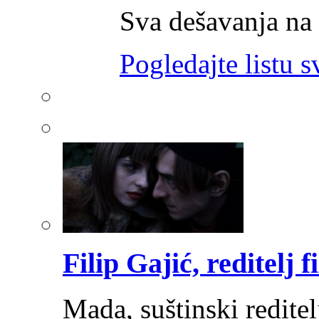
Sva dešavanja na
Pogledajte listu s
Filip Gajić, reditelj 
Mada, suštinski reditel