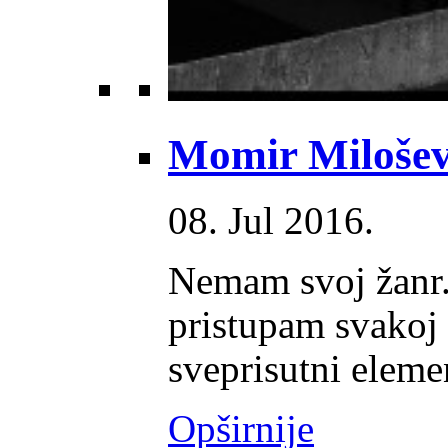
Momir Miloševi
08. Jul 2016.
Nemam svoj žanr.
pristupam svakoj 
sveprisutni elemen
Opširnije