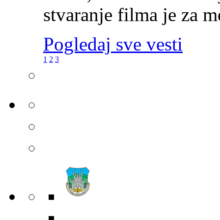
stvaranje filma je za me
Pogledaj sve vesti
1
2
3