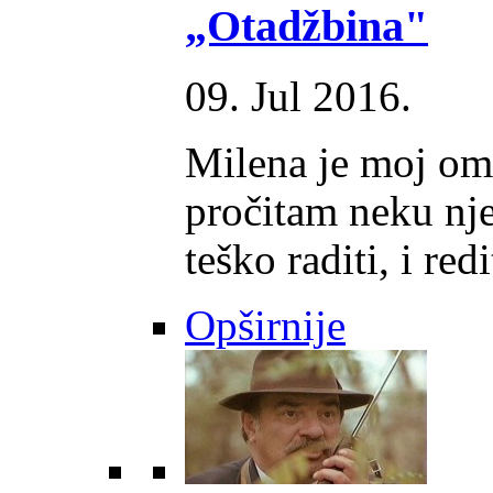
„Otadžbina"
09. Jul 2016.
Milena je moj omi
pročitam neku nje
teško raditi, i redit
Opširnije